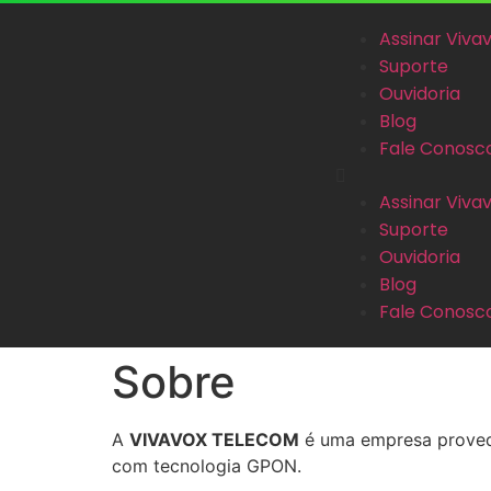
Assinar Viva
Suporte
Ouvidoria
Blog
Fale Conosc
Assinar Viva
Suporte
Ouvidoria
Blog
Fale Conosc
Sobre
A
VIVAVOX TELECOM
é uma empresa provedo
com tecnologia GPON.